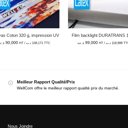
as Coton 320 g, impression UV
Film backlight DURATRANS 
د.
90,000
د.ت
99,000
HT /
د.ت
108,171
TTC
HT /
د.ت
118,988
TT
Meilleur Rapport Qualité/Prix
WellCom offre le meilleur rapport qualité prix du marché.
Nous Joindre