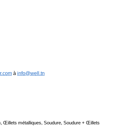
r.com
à
info@well.tn
), Œillets métalliques, Soudure, Soudure + Œillets