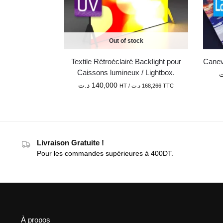
Out of stock
Textile Rétroéclairé Backlight pour
Canev
Caissons lumineux / Lightbox.
ت
د.ت
140,000
HT /
د.ت
168,266
TTC
Livraison Gratuite !
Pour les commandes supérieures à 400DT.
À propos