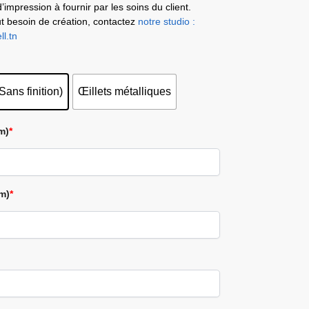
d’impression à fournir par les soins du client.
t besoin de création, contactez
notre studio :
l.tn
Sans finition)
Œillets métalliques
m)
*
m)
*