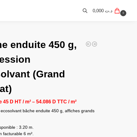
0,000
د.ت
0
e enduite 450 g,
ession
olvant (Grand
at)
de 45 D HT / m² – 54.086 D TTC / m²
 ecosolvant bâche enduite 450 g, affiches grands
sponible : 3.20 m.
 facturable 6 m².