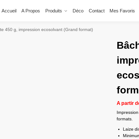
Accueil
A Propos
Produits
Déco
Contact
Mes Favoris
te 450 g, impression ecosolvant (Grand format)
Bâch
impr
ecos
form
A partir 
Impression
formats.
Laize di
Minimum