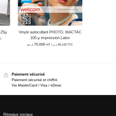
125µ
Vinyle autocollant PHOTO, MACTAC
100 µ impression Latex
C
د.ت
70,000
HT /
د.ت
84,133
TTC
Paiement sécurisé
Paiement sécurisé et chiffré.
Via MasterCard / Visa / eDinar.
Réseaux sociaux