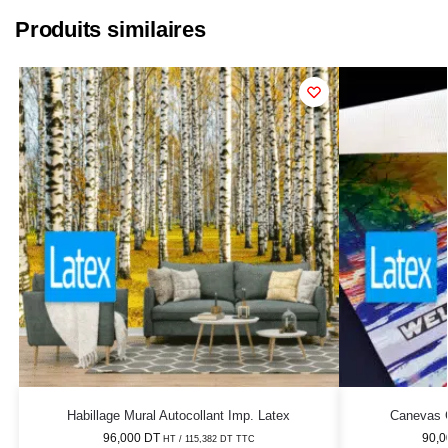
Produits similaires
Habillage Mural Autocollant Imp. Latex
Canevas C
96,000
DT
90,
HT /
115,382
DT
TTC