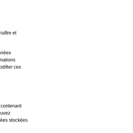
aître et
onnées
rmations
odifier ces
 contenant
ouvez
nées stockées