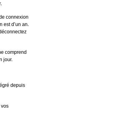
.
 de connexion
n est d’un an.
 déconnectez
e ne comprend
 jour.
tégré depuis
e vos