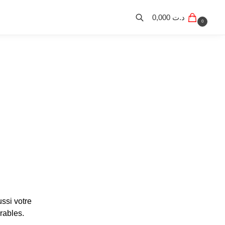
0,000
د.ت
0
ssi votre
rables.