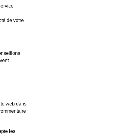
service
oté de votre
onseillons
vent
site web dans
e commentaire
epte les